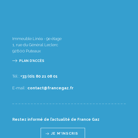
Immeuble Linéa - 9e étage
1, rue du Général Leclerc
92800
Puteaux
PLAN D'ACCÈS
Tél :
10 80 12 08 1(0) 33+
E-mail :
rf.zagecnarf@tcatnoc
Restez informé de l’actualité de France Gaz
JE M'INSCRIS