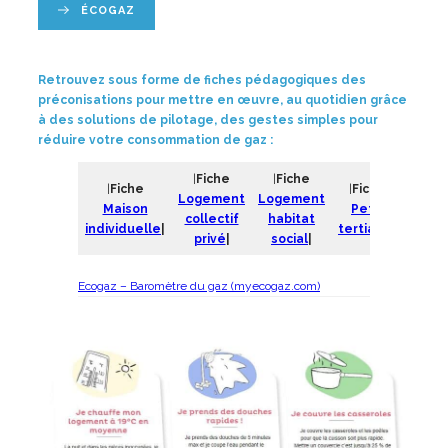
ÉCOGAZ
Retrouvez sous forme de fiches pédagogiques des
préconisations pour mettre en œuvre, au quotidien grâce
à des solutions de pilotage, des gestes simples pour
réduire votre consommation de gaz :
|
Fiche
|
Fiche
|
Fiche
|
Fiche
Logement
Logement
Maison
Petit
collectif
habitat
individuelle
|
tertiaire
|
privé
|
social
|
Ecogaz – Baromètre du gaz (myecogaz.com)