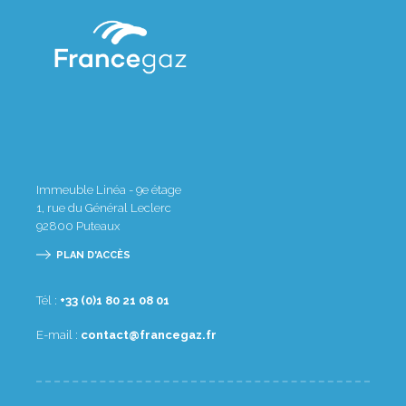
Immeuble Linéa - 9e étage
1, rue du Général Leclerc
92800
Puteaux
PLAN D'ACCÈS
Tél :
10 80 12 08 1(0) 33+
E-mail :
rf.zagecnarf@tcatnoc