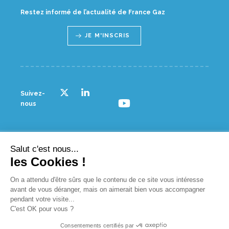
Restez informé de l’actualité de France Gaz
JE M'INSCRIS
Suivez-
nous
Salut c'est nous...
© France gaz - 2023
les Cookies !
NOUS CONTACTER
On a attendu d'être sûrs que le contenu de ce site vous intéresse
avant de vous déranger, mais on aimerait bien vous accompagner
PLAN D’ACCÈS
pendant votre visite...
C'est OK pour vous ?
ESPACE PRESSE
Consentements certifiés par