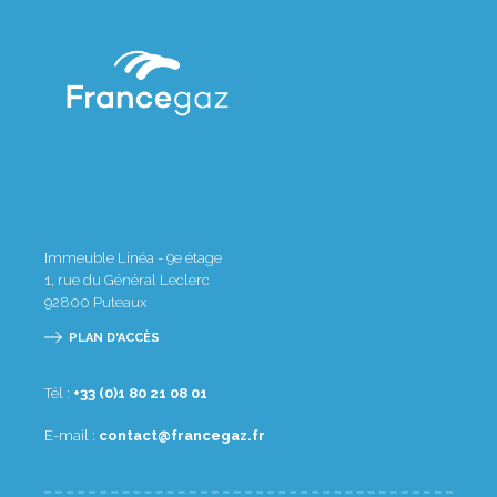
Immeuble Linéa - 9e étage
1, rue du Général Leclerc
92800
Puteaux
PLAN D'ACCÈS
Tél :
10 80 12 08 1(0) 33+
E-mail :
rf.zagecnarf@tcatnoc