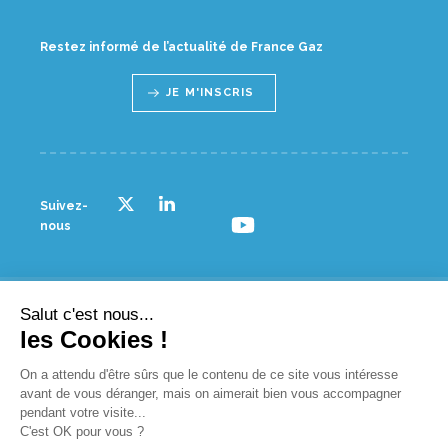
Restez informé de l’actualité de France Gaz
JE M'INSCRIS
Suivez-
nous
Salut c'est nous...
© France gaz - 2023
les Cookies !
NOUS CONTACTER
On a attendu d'être sûrs que le contenu de ce site vous intéresse
avant de vous déranger, mais on aimerait bien vous accompagner
PLAN D’ACCÈS
pendant votre visite...
C'est OK pour vous ?
ESPACE PRESSE