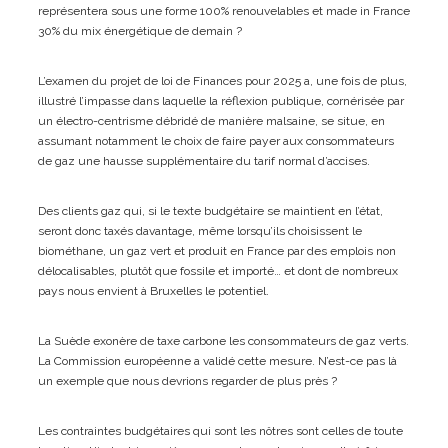
représentera sous une forme 100% renouvelables et made in France
30% du mix énergétique de demain ?
L’examen du projet de loi de Finances pour 2025 a, une fois de plus,
illustré l’impasse dans laquelle la réflexion publique, cornérisée par
un électro-centrisme débridé de manière malsaine, se situe, en
assumant notamment le choix de faire payer aux consommateurs
de gaz une hausse supplémentaire du tarif normal d’accises.
Des clients gaz qui, si le texte budgétaire se maintient en l’état,
seront donc taxés davantage, même lorsqu’ils choisissent le
biométhane, un gaz vert et produit en France par des emplois non
délocalisables, plutôt que fossile et importé… et dont de nombreux
pays nous envient à Bruxelles le potentiel.
La Suède exonère de taxe carbone les consommateurs de gaz verts.
La Commission européenne a validé cette mesure. N’est-ce pas là
un exemple que nous devrions regarder de plus près ?
Les contraintes budgétaires qui sont les nôtres sont celles de toute