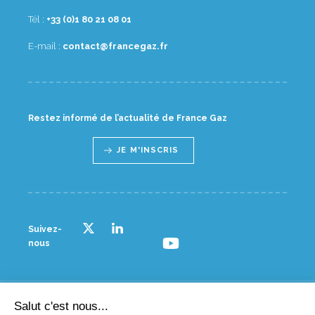
Tél :
10 80 12 08 1(0) 33+
E-mail :
rf.zagecnarf@tcatnoc
Restez informé de l’actualité de France Gaz
JE M'INSCRIS
Suivez-
nous
Salut c'est nous...
© France gaz - 2023