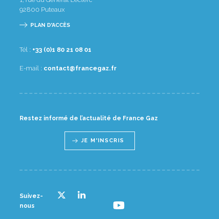
92800
Puteaux
PLAN D'ACCÈS
Tél :
10 80 12 08 1(0) 33+
E-mail :
rf.zagecnarf@tcatnoc
Restez informé de l’actualité de France Gaz
JE M'INSCRIS
Suivez-
nous