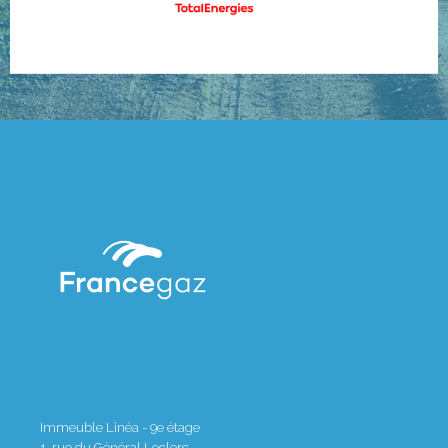
Immeuble Linéa - 9e étage
1, rue du Général Leclerc