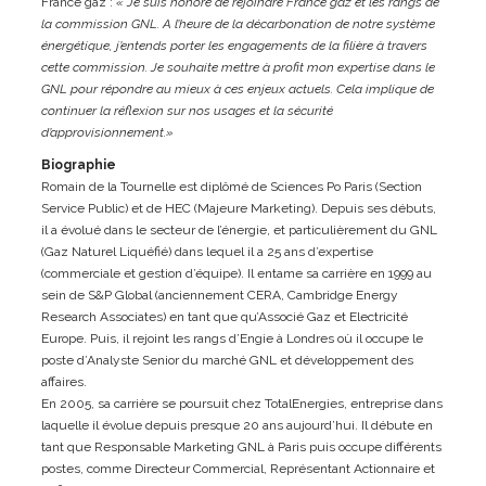
France gaz :
« Je suis honoré de rejoindre France gaz et les rangs de
la commission GNL. A l’heure de la décarbonation de notre système
énergétique, j’entends porter les engagements de la filière à travers
cette commission. Je souhaite mettre à profit mon expertise dans le
GNL pour répondre au mieux à ces enjeux actuels. Cela implique de
continuer la réflexion sur nos usages et la sécurité
d’approvisionnement.»
Biographie
Romain de la Tournelle est diplômé de Sciences Po Paris (Section
Service Public) et de HEC (Majeure Marketing). Depuis ses débuts,
il a évolué dans le secteur de l’énergie, et particulièrement du GNL
(Gaz Naturel Liquéfié) dans lequel il a 25 ans d’expertise
(commerciale et gestion d’équipe). Il entame sa carrière en 1999 au
sein de S&P Global (anciennement CERA, Cambridge Energy
Research Associates) en tant que qu’Associé Gaz et Electricité
Europe. Puis, il rejoint les rangs d’Engie à Londres où il occupe le
poste d’Analyste Senior du marché GNL et développement des
affaires.
En 2005, sa carrière se poursuit chez TotalEnergies, entreprise dans
laquelle il évolue depuis presque 20 ans aujourd’hui. Il débute en
tant que Responsable Marketing GNL à Paris puis occupe différents
postes, comme Directeur Commercial, Représentant Actionnaire et