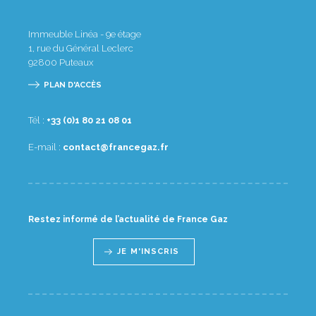
Immeuble Linéa - 9e étage
1, rue du Général Leclerc
92800
Puteaux
PLAN D'ACCÈS
Tél :
10 80 12 08 1(0) 33+
E-mail :
rf.zagecnarf@tcatnoc
Restez informé de l’actualité de France Gaz
JE M'INSCRIS