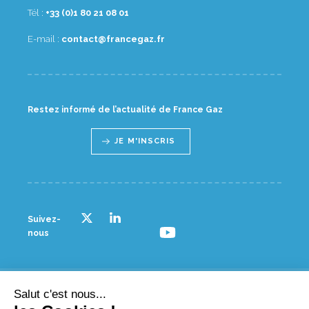
Tél :
10 80 12 08 1(0) 33+
E-mail :
rf.zagecnarf@tcatnoc
Restez informé de l’actualité de France Gaz
JE M'INSCRIS
Suivez-
nous
Salut c'est nous...
© France gaz - 2023