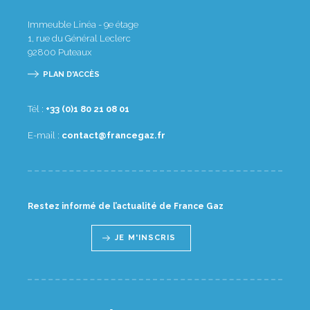
Immeuble Linéa - 9e étage
1, rue du Général Leclerc
92800
Puteaux
PLAN D'ACCÈS
Tél :
10 80 12 08 1(0) 33+
E-mail :
rf.zagecnarf@tcatnoc
Restez informé de l’actualité de France Gaz
JE M'INSCRIS