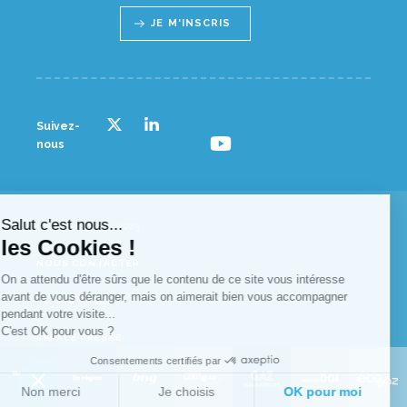
JE M'INSCRIS
Suivez-
nous
Salut c'est nous...
© France gaz - 2023
les Cookies !
NOUS CONTACTER
On a attendu d'être sûrs que le contenu de ce site vous intéresse
avant de vous déranger, mais on aimerait bien vous accompagner
PLAN D’ACCÈS
pendant votre visite...
C'est OK pour vous ?
ESPACE PRESSE
Consentements certifiés par
MENTIONS LÉGALES
Non merci
Je choisis
OK pour moi