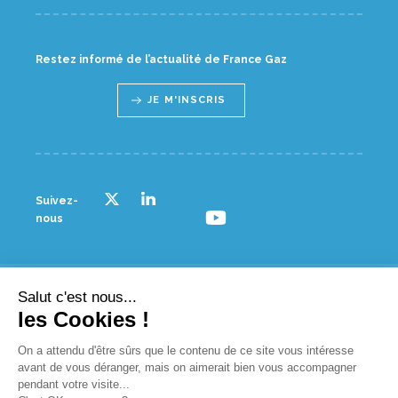
Restez informé de l’actualité de France Gaz
JE M'INSCRIS
Suivez-
nous
Salut c'est nous...
© France gaz - 2023
les Cookies !
NOUS CONTACTER
On a attendu d'être sûrs que le contenu de ce site vous intéresse
avant de vous déranger, mais on aimerait bien vous accompagner
PLAN D’ACCÈS
pendant votre visite...