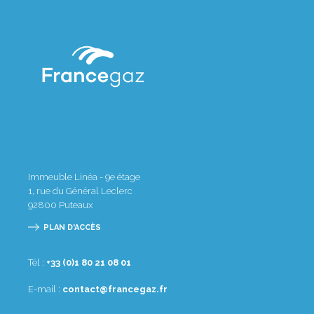
Immeuble Linéa - 9e étage
1, rue du Général Leclerc
92800
Puteaux
PLAN D'ACCÈS
Tél :
10 80 12 08 1(0) 33+
E-mail :
rf.zagecnarf@tcatnoc