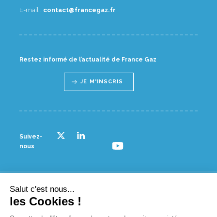
E-mail :
rf.zagecnarf@tcatnoc
Restez informé de l’actualité de France Gaz
JE M'INSCRIS
Suivez-
nous
Salut c'est nous...
© France gaz - 2023
les Cookies !
NOUS CONTACTER