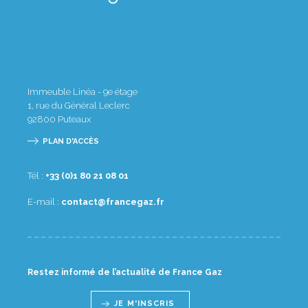
Immeuble Linéa - 9e étage
1, rue du Général Leclerc
92800
Puteaux
PLAN D'ACCÈS
Tél :
10 80 12 08 1(0) 33+
E-mail :
rf.zagecnarf@tcatnoc
Restez informé de l’actualité de France Gaz
JE M'INSCRIS