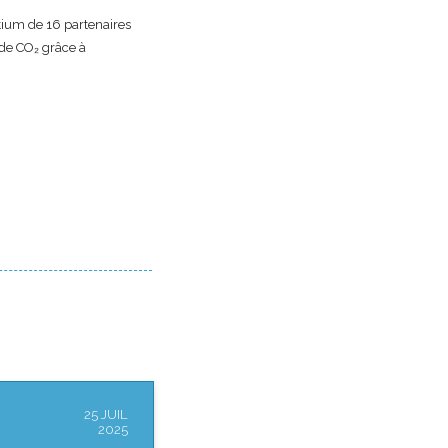
tium de 16 partenaires
 de CO₂ grâce à
25 JUIL
2025