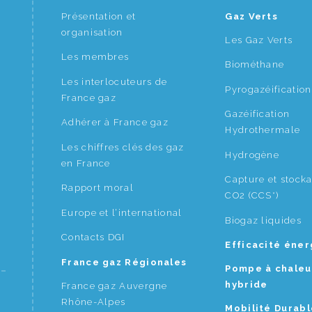
Présentation et
Gaz Verts
organisation
Les Gaz Verts
Les membres
Biométhane
Les interlocuteurs de
Pyrogazéification
France gaz
Gazéification
Adhérer à France gaz
Hydrothermale
Les chiffres clés des gaz
Hydrogène
en France
Capture et stock
Rapport moral
CO2 (CCS*)
Europe et l’international
Biogaz liquides
Contacts DGI
Efficacité éne
France gaz Régionales
Pompe à chaleu
hybride
France gaz Auvergne
Rhône-Alpes
Mobilité Durabl