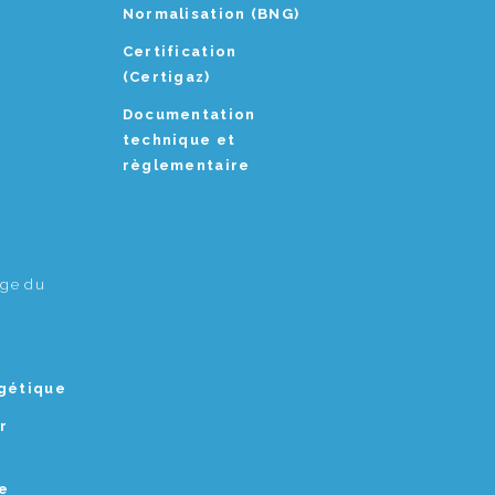
Normalisation (BNG)
Certification
(Certigaz)
Documentation
technique et
règlementaire
age du
rgétique
r
e