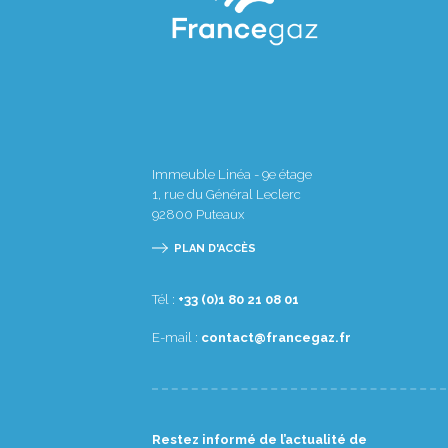
Immeuble Linéa - 9e étage
1, rue du Général Leclerc
92800
Puteaux
PLAN D'ACCÈS
Tél :
10 80 12 08 1(0) 33+
E-mail :
rf.zagecnarf@tcatnoc
Restez informé de l’actualité de