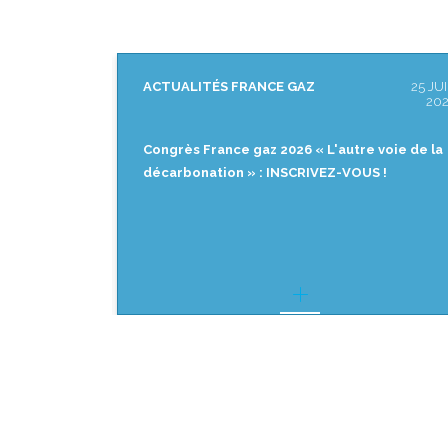
25 JUIN
ACTUALITÉS FRANCE GAZ
16 JU
2026
20
 voie de la
[REPLAY] Matinale de France gaz « CO₂
 !
biogénique : quels intérêts, pour quels
marchés ? »