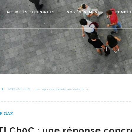
ACTIVITÉS TECHNIQUES
NOS ÉVÉNEMENTS
COMPÉT
[PODCAST] Ch0C : une réponse concrète aux défis de la...
E GAZ
] Ch0C : une réponse concr