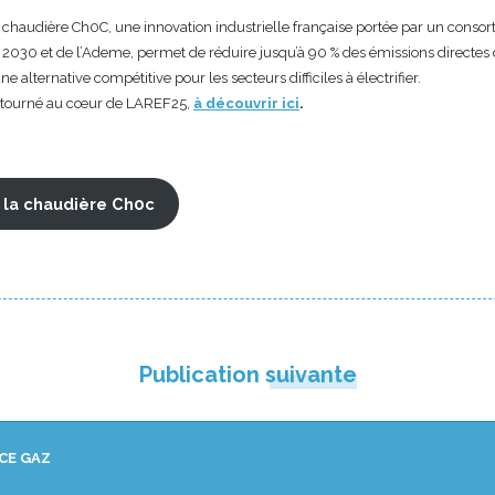
 chaudière Ch0C, une innovation industrielle française portée par un consor
 2030 et de l’Ademe, permet de réduire jusqu’à 90 % des émissions directes
e alternative compétitive pour les secteurs difficiles à électrifier.
, tourné au cœur de LAREF25,
à découvrir ici
.
r la chaudière Ch0c
Publication suivante
CE GAZ