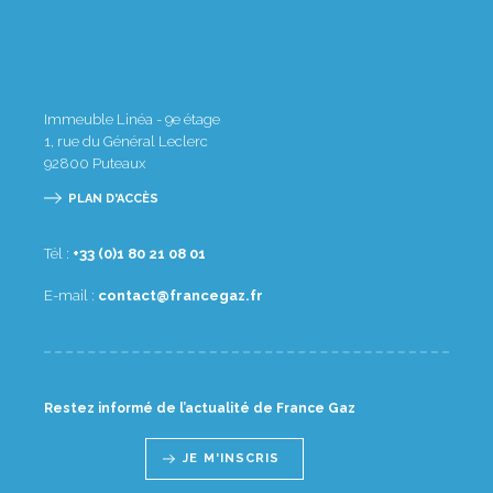
Immeuble Linéa - 9e étage
1, rue du Général Leclerc
92800
Puteaux
PLAN D'ACCÈS
Tél :
10 80 12 08 1(0) 33+
E-mail :
rf.zagecnarf@tcatnoc
Restez informé de l’actualité de France Gaz
JE M'INSCRIS