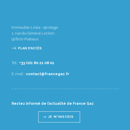
Immeuble Linéa - 9e étage
1, rue du Général Leclerc
92800
Puteaux
PLAN D'ACCÈS
Tél :
10 80 12 08 1(0) 33+
E-mail :
rf.zagecnarf@tcatnoc
Restez informé de l’actualité de France Gaz
JE M'INSCRIS