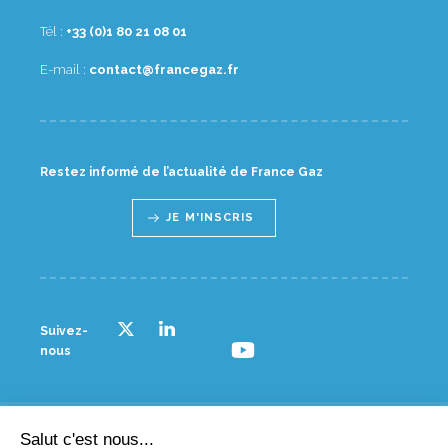
Tél :
10 80 12 08 1(0) 33+
E-mail :
rf.zagecnarf@tcatnoc
Restez informé de l’actualité de France Gaz
JE M'INSCRIS
Suivez-
nous
Salut c'est nous...
© France gaz - 2023