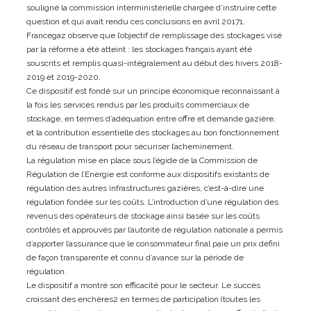
souligné la commission interministérielle chargée d’instruire cette
question et qui avait rendu ces conclusions en avril 20171.
Francegaz observe que l’objectif de remplissage des stockages visé
par la réforme a été atteint : les stockages français ayant été
souscrits et remplis quasi-intégralement au début des hivers 2018-
2019 et 2019-2020.
Ce dispositif est fondé sur un principe économique reconnaissant à
la fois les services rendus par les produits commerciaux de
stockage, en termes d’adéquation entre offre et demande gazière,
et la contribution essentielle des stockages au bon fonctionnement
du réseau de transport pour sécuriser l’acheminement.
La régulation mise en place sous l’égide de la Commission de
Régulation de l’Energie est conforme aux dispositifs existants de
régulation des autres infrastructures gazières, c’est-à-dire une
régulation fondée sur les coûts. L’introduction d’une régulation des
revenus des opérateurs de stockage ainsi basée sur les coûts
contrôlés et approuvés par l’autorité de régulation nationale a permis
d’apporter l’assurance que le consommateur final paie un prix défini
de façon transparente et connu d’avance sur la période de
régulation.
Le dispositif a montré son efficacité pour le secteur. Le succès
croissant des enchères2 en termes de participation (toutes les