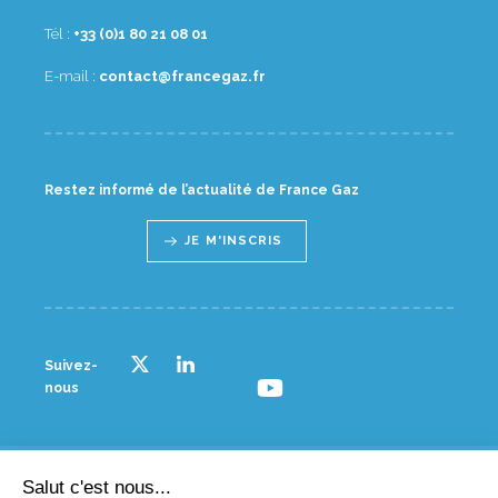
Tél :
10 80 12 08 1(0) 33+
E-mail :
rf.zagecnarf@tcatnoc
Restez informé de l’actualité de France Gaz
JE M'INSCRIS
Suivez-
nous
Salut c'est nous...
© France gaz - 2023