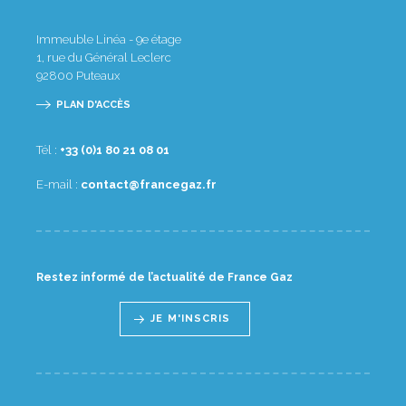
Immeuble Linéa - 9e étage
1, rue du Général Leclerc
92800
Puteaux
PLAN D'ACCÈS
Tél :
10 80 12 08 1(0) 33+
E-mail :
rf.zagecnarf@tcatnoc
Restez informé de l’actualité de France Gaz
JE M'INSCRIS