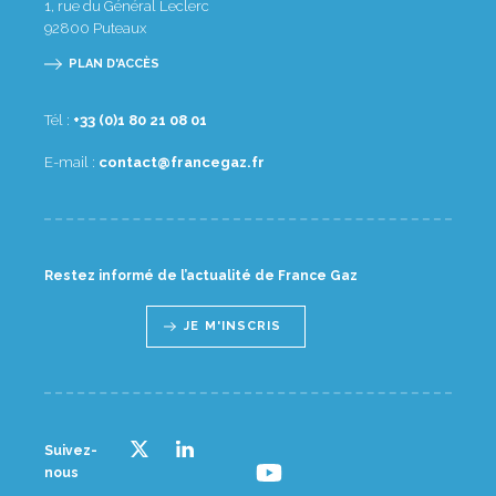
1, rue du Général Leclerc
92800
Puteaux
PLAN D'ACCÈS
Tél :
10 80 12 08 1(0) 33+
E-mail :
rf.zagecnarf@tcatnoc
Restez informé de l’actualité de France Gaz
JE M'INSCRIS
Suivez-
nous