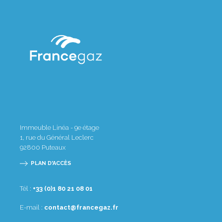
Immeuble Linéa - 9e étage
1, rue du Général Leclerc
92800
Puteaux
PLAN D'ACCÈS
Tél :
10 80 12 08 1(0) 33+
E-mail :
rf.zagecnarf@tcatnoc