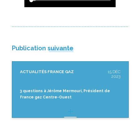
Publication suivante
ACTUALITÉS FRANCE GAZ
15 DÉC
2023
3 questions à Jérôme Mermouri, Président de
France gaz Centre-Ouest