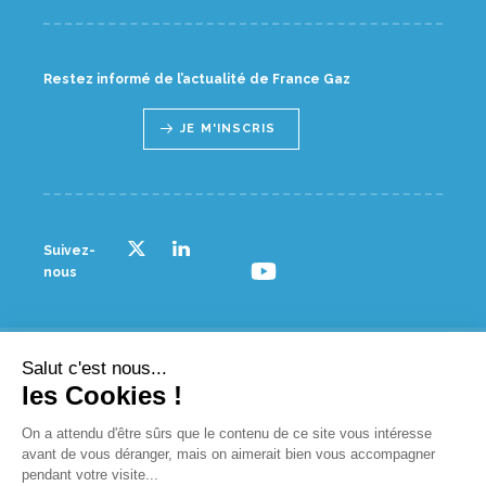
Restez informé de l’actualité de France Gaz
JE M'INSCRIS
Suivez-
nous
Salut c'est nous...
© France gaz - 2023
les Cookies !
NOUS CONTACTER
On a attendu d'être sûrs que le contenu de ce site vous intéresse
avant de vous déranger, mais on aimerait bien vous accompagner
PLAN D’ACCÈS
pendant votre visite...