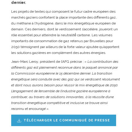
dernier.
Les projets de textes qui composent le futur cadre européen des
marchés gaziers confortent la place importante des différents gaz,
du méthane à l’hydrogène, dans le mix énergétique européen de
demain. Ces derniers, dont le verdissement s’accélère, joueront un
rôle essentiel pour atteindre la neutralité́ carbone. Les volumes
importants de consommation de gaz retenus par Bruxelles pour
2050 témoignent par ailleurs de la forte valeur ajoutée qu’apportent
les solutions gazières en complément des autres énergies.
Jean-Marc Leroy, président de l’AFG précise :
« La contribution des
différents gaz est pleinement reconnue dans le paquet annoncé par
la Commission européenne le 15 décembre dernier. La transition
énergétique sera conduite avec des gaz qui se verdissent résolument
et dont nous aurons besoin pour réussir le mix énergétique de 2050.
L’engagement de l’ensemble de l’industrie gazière européenne à
contribuer, au travers de solutions innovantes, à la réussite d’une
transition énergétique compétitive et inclusive se trouve ainsi
reconnu et encouragé ».
TÉLÉCHARGER LE COMMUNIQUÉ DE PRESSE