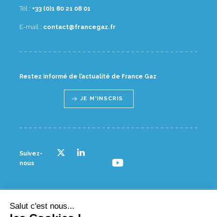
Tél :
10 80 12 08 1(0) 33+
E-mail :
rf.zagecnarf@tcatnoc
Restez informé de l’actualité de France Gaz
JE M'INSCRIS
Suivez-
nous
Salut c'est nous...
© France gaz - 2023