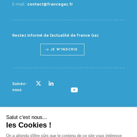
E-mail :
rf.zagecnarf@tcatnoc
Restez informé de l’actualité de France Gaz
JE M'INSCRIS
Suivez-
nous
Salut c'est nous...
© France gaz - 2023
les Cookies !
NOUS CONTACTER
On a attendu d'être sûrs que le contenu de ce site vous intéresse