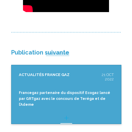
Publication suivante
ACTUALITÉS FRANCE GAZ
21 OCT
2022
Francegaz partenaire du dispositif Ecogaz lancé
par GRTgaz avec le concours de Teréga et de
l’Ademe