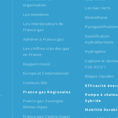
organisation
Les Gaz Verts
Les membres
Biométhane
Les interlocuteurs de
Pyrogazéification
France gaz
Gazéification
Adhérer à France gaz
Hydrothermale
Les chiffres clés des gaz
Hydrogène
en France
Capture et stock
Rapport moral
CO2 (CCS*)
Europe et l’international
Biogaz liquides
Contacts DGI
Efficacité éne
France gaz Régionales
Pompe à chaleu
hybride
France gaz Auvergne
Rhône-Alpes
Mobilité Durabl
France gaz Centre-Ouest