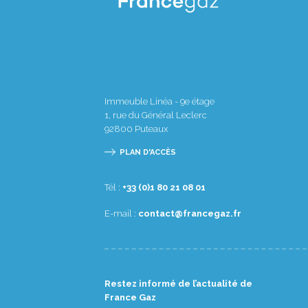
Immeuble Linéa - 9e étage
1, rue du Général Leclerc
92800
Puteaux
PLAN D'ACCÈS
Tél :
10 80 12 08 1(0) 33+
E-mail :
rf.zagecnarf@tcatnoc
Restez informé de l’actualité de
France Gaz