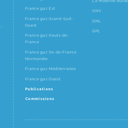
La mobilité dura
France gaz Est
GNV
France gaz Grand-Sud-
GNL
Ouest
GPL
France gaz Hauts-de-
France
France gaz Ile-de-France
Normandie
France gaz Méditerranée
France gaz Ouest
Publications
Commissions