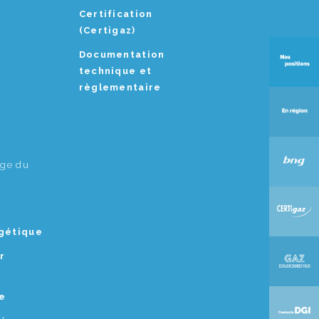
Certification
(Certigaz)
Documentation
technique et
règlementaire
age du
rgétique
r
e