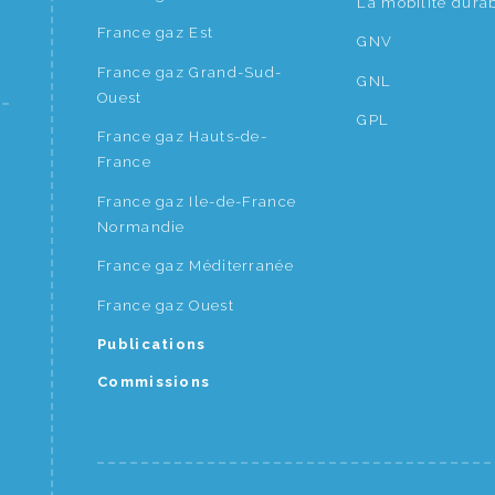
La mobilité dura
France gaz Est
GNV
France gaz Grand-Sud-
GNL
Ouest
GPL
France gaz Hauts-de-
France
France gaz Ile-de-France
Normandie
France gaz Méditerranée
France gaz Ouest
Publications
Commissions