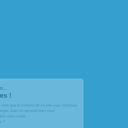
Salut c'est nous...
les Cookies !
On a attendu d'être sûrs que le contenu de ce site vous intéresse
avant de vous déranger, mais on aimerait bien vous
accompagner pendant votre visite...
C'est OK pour vous ?