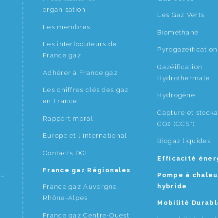
organisation
Les Gaz Verts
Les membres
Biométhane
Les interlocuteurs de
Pyrogazéification
France gaz
Gazéification
Adhérer à France gaz
Hydrothermale
Les chiffres clés des gaz
Hydrogène
en France
Capture et stock
Rapport moral
CO2 (CCS*)
Europe et l’international
Biogaz liquides
Contacts DGI
Efficacité éne
France gaz Régionales
Pompe à chaleu
hybride
France gaz Auvergne
Rhône-Alpes
Mobilité Durabl
France gaz Centre-Ouest