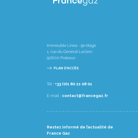
Immeuble Linéa - 9e étage
1, rue du Général Leclerc
92800
Puteaux
PLAN D'ACCÈS
Tél :
10 80 12 08 1(0) 33+
E-mail :
rf.zagecnarf@tcatnoc
Restez informé de l’actualité de
France Gaz