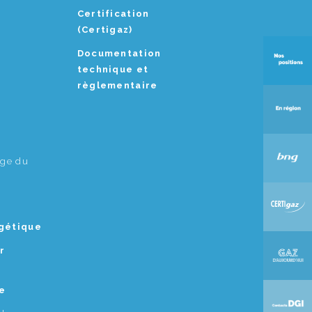
Certification
(Certigaz)
Documentation
technique et
règlementaire
age du
rgétique
r
e