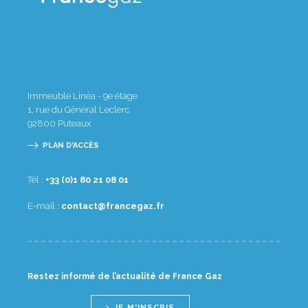
Immeuble Linéa - 9e étage
1, rue du Général Leclerc
92800
Puteaux
PLAN D'ACCÈS
Tél :
10 80 12 08 1(0) 33+
E-mail :
rf.zagecnarf@tcatnoc
Restez informé de l’actualité de France Gaz
JE M'INSCRIS