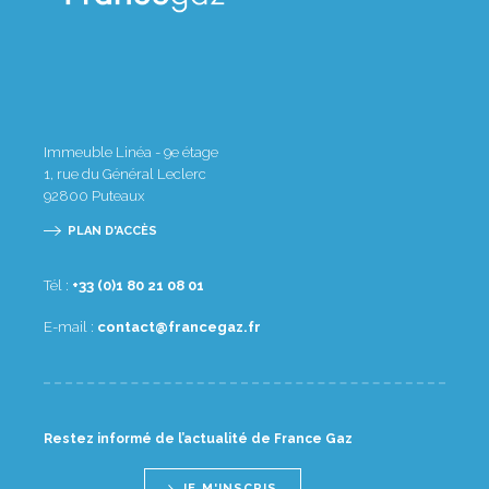
Immeuble Linéa - 9e étage
1, rue du Général Leclerc
92800
Puteaux
PLAN D'ACCÈS
Tél :
10 80 12 08 1(0) 33+
E-mail :
rf.zagecnarf@tcatnoc
Restez informé de l’actualité de France Gaz
JE M'INSCRIS