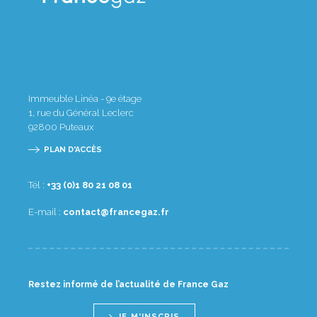
Immeuble Linéa - 9e étage
1, rue du Général Leclerc
92800
Puteaux
PLAN D'ACCÈS
Tél :
10 80 12 08 1(0) 33+
E-mail :
rf.zagecnarf@tcatnoc
Restez informé de l’actualité de France Gaz
JE M'INSCRIS