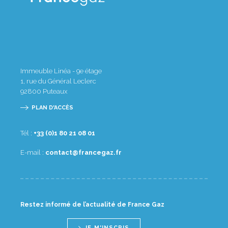
Immeuble Linéa - 9e étage
1, rue du Général Leclerc
92800
Puteaux
PLAN D'ACCÈS
Tél :
10 80 12 08 1(0) 33+
E-mail :
rf.zagecnarf@tcatnoc
Restez informé de l’actualité de France Gaz
JE M'INSCRIS