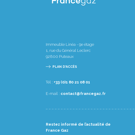
Immeuble Linéa - 9e étage
1, rue du Général Leclerc
92800
Puteaux
PLAN D'ACCÈS
Tél :
10 80 12 08 1(0) 33+
E-mail :
rf.zagecnarf@tcatnoc
Restez informé de l’actualité de
France Gaz