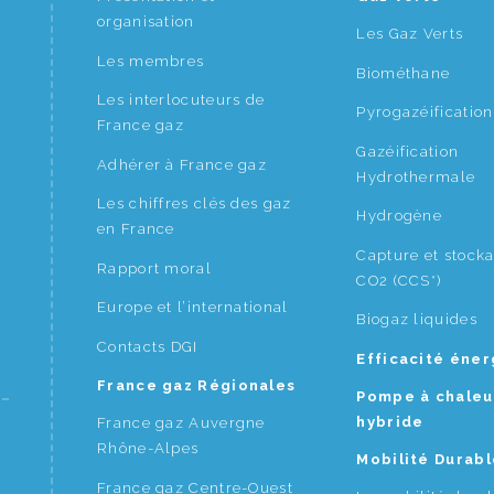
organisation
Les Gaz Verts
Les membres
Biométhane
Les interlocuteurs de
Pyrogazéification
France gaz
Gazéification
Adhérer à France gaz
Hydrothermale
Les chiffres clés des gaz
Hydrogène
en France
Capture et stock
Rapport moral
CO2 (CCS*)
Europe et l’international
Biogaz liquides
Contacts DGI
Efficacité éne
France gaz Régionales
Pompe à chaleu
hybride
France gaz Auvergne
Rhône-Alpes
Mobilité Durabl
France gaz Centre-Ouest