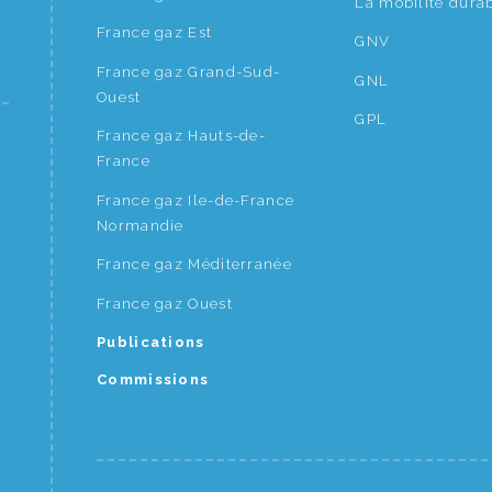
La mobilité dura
France gaz Est
GNV
France gaz Grand-Sud-
GNL
Ouest
GPL
France gaz Hauts-de-
France
France gaz Ile-de-France
Normandie
France gaz Méditerranée
France gaz Ouest
Publications
Commissions