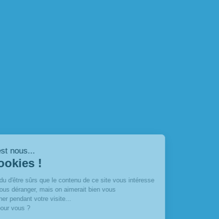
Salut c'est nous...
les Cookies !
On a attendu d'être sûrs que le contenu de ce site vous intéresse
avant de vous déranger, mais on aimerait bien vous
accompagner pendant votre visite...
C'est OK pour vous ?