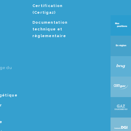
Certification
(Certigaz)
Documentation
technique et
règlementaire
age du
rgétique
r
e