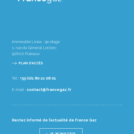
Immeuble Linéa - 9e étage
1, rue du Général Leclerc
92800
Puteaux
PLAN D'ACCÈS
Tél :
10 80 12 08 1(0) 33+
E-mail :
rf.zagecnarf@tcatnoc
Restez informé de l’actualité de France Gaz
JE M'INSCRIS