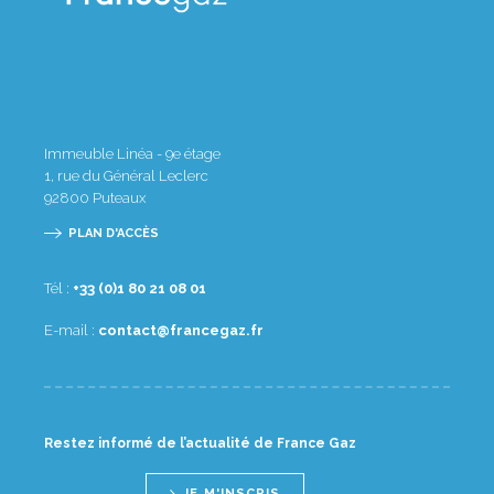
Immeuble Linéa - 9e étage
1, rue du Général Leclerc
92800
Puteaux
PLAN D'ACCÈS
Tél :
10 80 12 08 1(0) 33+
E-mail :
rf.zagecnarf@tcatnoc
Restez informé de l’actualité de France Gaz
JE M'INSCRIS