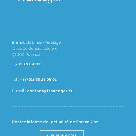
Immeuble Linéa - 9e étage
1, rue du Général Leclerc
92800
Puteaux
PLAN D'ACCÈS
Tél :
10 80 12 08 1(0) 33+
E-mail :
rf.zagecnarf@tcatnoc
Restez informé de l’actualité de France Gaz
JE M'INSCRIS