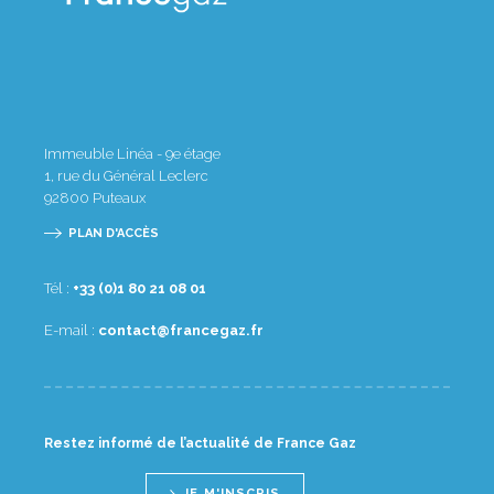
Immeuble Linéa - 9e étage
1, rue du Général Leclerc
92800
Puteaux
PLAN D'ACCÈS
Tél :
10 80 12 08 1(0) 33+
E-mail :
rf.zagecnarf@tcatnoc
Restez informé de l’actualité de France Gaz
JE M'INSCRIS