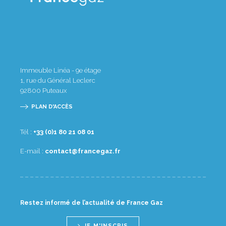
Immeuble Linéa - 9e étage
1, rue du Général Leclerc
92800
Puteaux
PLAN D'ACCÈS
Tél :
10 80 12 08 1(0) 33+
E-mail :
rf.zagecnarf@tcatnoc
Restez informé de l’actualité de France Gaz
JE M'INSCRIS