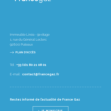
Immeuble Linéa - 9e étage
1, rue du Général Leclerc
92800
Puteaux
PLAN D'ACCÈS
Tél :
10 80 12 08 1(0) 33+
E-mail :
rf.zagecnarf@tcatnoc
Restez informé de l’actualité de France Gaz
JE M'INSCRIS