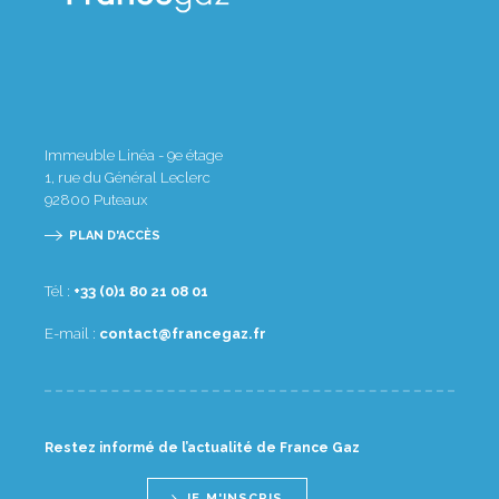
Immeuble Linéa - 9e étage
1, rue du Général Leclerc
92800
Puteaux
PLAN D'ACCÈS
Tél :
10 80 12 08 1(0) 33+
E-mail :
rf.zagecnarf@tcatnoc
Restez informé de l’actualité de France Gaz
JE M'INSCRIS