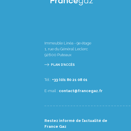
Immeuble Linéa - 9e étage
1, rue du Général Leclerc
92800
Puteaux
PLAN D'ACCÈS
Tél :
10 80 12 08 1(0) 33+
E-mail :
rf.zagecnarf@tcatnoc
Restez informé de l’actualité de
France Gaz