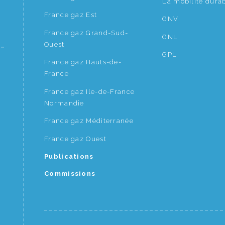
La mobilité dura
France gaz Est
GNV
France gaz Grand-Sud-
GNL
Ouest
GPL
France gaz Hauts-de-
France
France gaz Ile-de-France
Normandie
France gaz Méditerranée
France gaz Ouest
Publications
Commissions