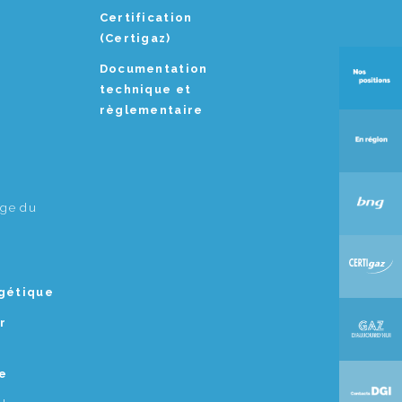
Certification
(Certigaz)
Documentation
technique et
règlementaire
age du
rgétique
r
e