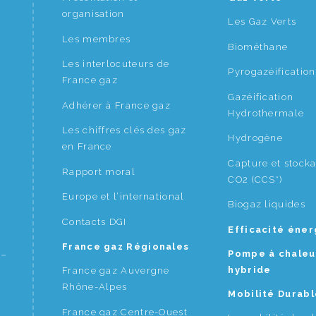
organisation
Les Gaz Verts
Les membres
Biométhane
Les interlocuteurs de
Pyrogazéification
France gaz
Gazéification
Adhérer à France gaz
Hydrothermale
Les chiffres clés des gaz
Hydrogène
en France
Capture et stock
Rapport moral
CO2 (CCS*)
Europe et l’international
Biogaz liquides
Contacts DGI
Efficacité éne
France gaz Régionales
Pompe à chaleu
hybride
France gaz Auvergne
Rhône-Alpes
Mobilité Durabl
France gaz Centre-Ouest