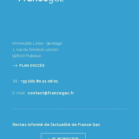
Immeuble Linéa - 9e étage
1, rue du Général Leclerc
92800
Puteaux
PLAN D'ACCÈS
Tél :
10 80 12 08 1(0) 33+
E-mail :
rf.zagecnarf@tcatnoc
Restez informé de l’actualité de France Gaz
JE M'INSCRIS