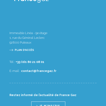
Immeuble Linéa - 9e étage
1, rue du Général Leclerc
92800
Puteaux
PLAN D'ACCÈS
Tél :
10 80 12 08 1(0) 33+
E-mail :
rf.zagecnarf@tcatnoc
Restez informé de l’actualité de France Gaz
JE M'INSCRIS