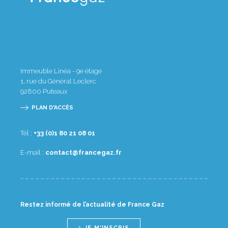
Immeuble Linéa - 9e étage
1, rue du Général Leclerc
92800
Puteaux
PLAN D'ACCÈS
Tél :
10 80 12 08 1(0) 33+
E-mail :
rf.zagecnarf@tcatnoc
Restez informé de l’actualité de France Gaz
JE M'INSCRIS