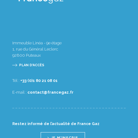
Immeuble Linéa - 9e étage
1, rue du Général Leclerc
92800
Puteaux
PLAN D'ACCÈS
Tél :
10 80 12 08 1(0) 33+
E-mail :
rf.zagecnarf@tcatnoc
Restez informé de l’actualité de France Gaz
JE M'INSCRIS