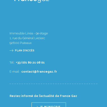
Immeuble Linéa - 9e étage
1, rue du Général Leclerc
92800
Puteaux
PLAN D'ACCÈS
Tél :
10 80 12 08 1(0) 33+
E-mail :
rf.zagecnarf@tcatnoc
Restez informé de l’actualité de France Gaz
JE M'INSCRIS