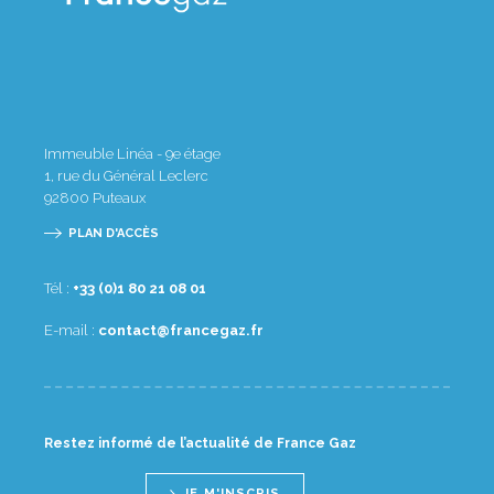
Immeuble Linéa - 9e étage
1, rue du Général Leclerc
92800
Puteaux
PLAN D'ACCÈS
Tél :
10 80 12 08 1(0) 33+
E-mail :
rf.zagecnarf@tcatnoc
Restez informé de l’actualité de France Gaz
JE M'INSCRIS