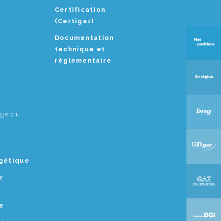
Certification
(Certigaz)
Documentation
technique et
règlementaire
age du
rgétique
r
e