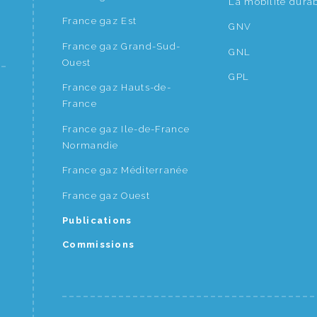
La mobilité dura
France gaz Est
GNV
France gaz Grand-Sud-
GNL
Ouest
GPL
France gaz Hauts-de-
France
France gaz Ile-de-France
Normandie
France gaz Méditerranée
France gaz Ouest
Publications
Commissions