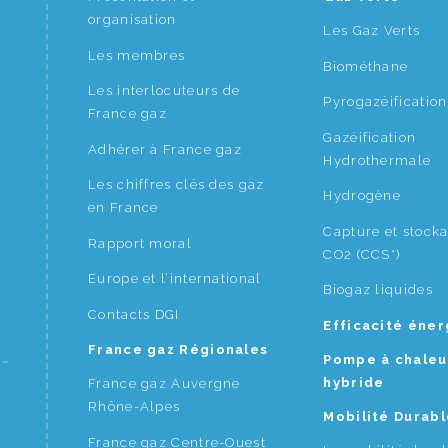
organisation
Les Gaz Verts
Les membres
Biométhane
Les interlocuteurs de
Pyrogazéification
France gaz
Gazéification
Adhérer à France gaz
Hydrothermale
Les chiffres clés des gaz
Hydrogène
en France
Capture et stock
Rapport moral
CO2 (CCS*)
Europe et l’international
Biogaz liquides
Contacts DGI
Efficacité éne
France gaz Régionales
Pompe à chaleu
hybride
France gaz Auvergne
Rhône-Alpes
Mobilité Durabl
France gaz Centre-Ouest