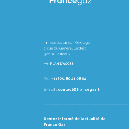
Immeuble Linéa - 9e étage
1, rue du Général Leclerc
92800
Puteaux
PLAN D'ACCÈS
Tél :
10 80 12 08 1(0) 33+
E-mail :
rf.zagecnarf@tcatnoc
Restez informé de l’actualité de
France Gaz