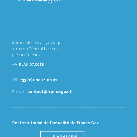
Immeuble Linéa - 9e étage
1, rue du Général Leclerc
92800
Puteaux
PLAN D'ACCÈS
Tél :
10 80 12 08 1(0) 33+
E-mail :
rf.zagecnarf@tcatnoc
Restez informé de l’actualité de France Gaz
JE M'INSCRIS