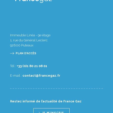
Immeuble Linéa - 9e étage
1, rue du Général Leclerc
92800
Puteaux
PLAN D'ACCÈS
Tél :
10 80 12 08 1(0) 33+
E-mail :
rf.zagecnarf@tcatnoc
Restez informé de l’actualité de France Gaz
JE M'INSCRIS