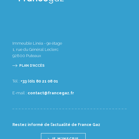
Immeuble Linéa - 9e étage
1, rue du Général Leclerc
92800
Puteaux
PLAN D'ACCÈS
Tél :
10 80 12 08 1(0) 33+
E-mail :
rf.zagecnarf@tcatnoc
Restez informé de l’actualité de France Gaz
JE M'INSCRIS