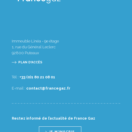
Immeuble Linéa - 9e étage
1, rue du Général Leclerc
92800
Puteaux
PLAN D'ACCÈS
Tél :
10 80 12 08 1(0) 33+
E-mail :
rf.zagecnarf@tcatnoc
Restez informé de l’actualité de France Gaz
JE M'INSCRIS