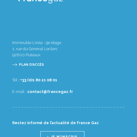
Immeuble Linéa - 9e étage
1, rue du Général Leclerc
92800
Puteaux
PLAN D'ACCÈS
Tél :
10 80 12 08 1(0) 33+
E-mail :
rf.zagecnarf@tcatnoc
Restez informé de l’actualité de France Gaz
JE M'INSCRIS