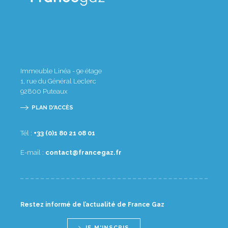
Immeuble Linéa - 9e étage
1, rue du Général Leclerc
92800
Puteaux
PLAN D'ACCÈS
Tél :
10 80 12 08 1(0) 33+
E-mail :
rf.zagecnarf@tcatnoc
Restez informé de l’actualité de France Gaz
JE M'INSCRIS